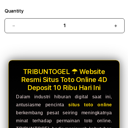
Quantity
Decrease
Incr
quantity
quant
for
for
TRIBUNTOGEL
TRI
☂︎
☂︎
Website
Webs
Resmi
Resm
Situs
Situs
TRIBUNTOGEL ☂︎ Website
Toto
Toto
Resmi Situs Toto Online 4D
Online
Onlin
Deposit 10 Ribu Hari Ini
4D
4D
Deposit
Depo
Dalam industri hiburan digital saat ini,
10
10
antusiasme pencinta
situs toto online
Ribu
Ribu
Hari
Hari
berkembang pesat seiring meningkatnya
Ini
Ini
minat terhadap permainan toto online.