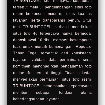
TRIBUNTOGEL hadir menjawab kebutuhan
tersebut melalui pengembangan situs toto
resmi berkonsep modern, fokus kualitas
layanan, serta transparansi penuh. Situs
toto TRIBUNTOGEL berhasil mendirikan
situs toto 4d terpercaya hanya bermodal
deposit awal 10 ribu, memberi kesempatan
luas untuk meraih kemenangan. Reputasi
Tribun Togel terbentuk dari konsistensi
layanan, validasi data permainan, serta
komitmen menghadirkan pengalaman toto
online 4d bernilai tinggi. Tidak sekedar
menyediakan permainan, situs toto resmi
TRIBUNTOGEL menempatkan kepercayaan
member sebagai fondasi utama
keberlangsungan layanan.