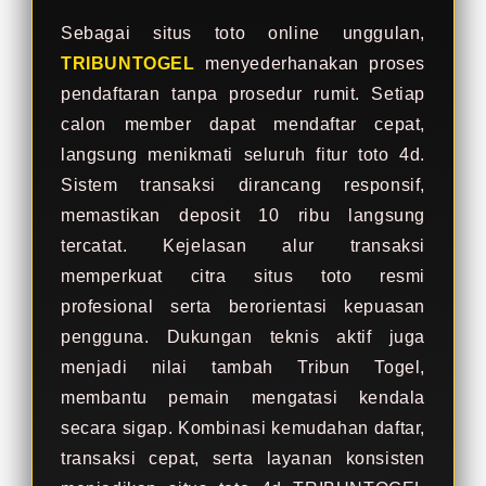
Sebagai situs toto online unggulan,
TRIBUNTOGEL
menyederhanakan proses
pendaftaran tanpa prosedur rumit. Setiap
calon member dapat mendaftar cepat,
langsung menikmati seluruh fitur toto 4d.
Sistem transaksi dirancang responsif,
memastikan deposit 10 ribu langsung
tercatat. Kejelasan alur transaksi
memperkuat citra situs toto resmi
profesional serta berorientasi kepuasan
pengguna. Dukungan teknis aktif juga
menjadi nilai tambah Tribun Togel,
membantu pemain mengatasi kendala
secara sigap. Kombinasi kemudahan daftar,
transaksi cepat, serta layanan konsisten