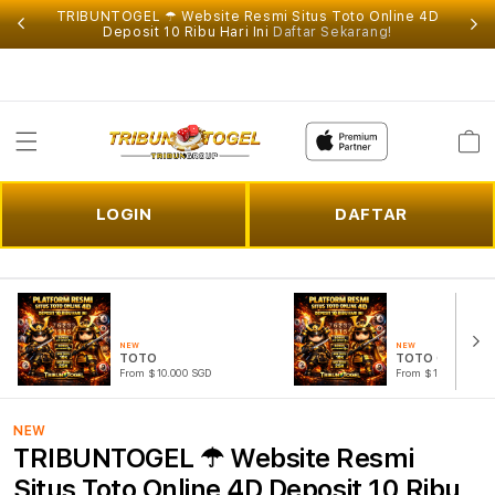
aksi
TRIBUNTOGEL ☂︎ Website Resmi Situs Toto Online 4D
S
Deposit 10 Ribu Hari Ini
Daftar Sekarang!
Cart
LOGIN
DAFTAR
NEW
NEW
TOTO
TOTO ONLINE
From $10.000 SGD
From $10.000 SGD
NEW
TRIBUNTOGEL ☂︎ Website Resmi
Situs Toto Online 4D Deposit 10 Ribu